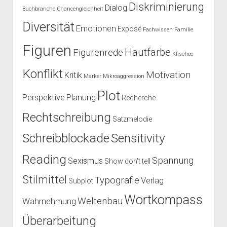
Diskriminierung
Dialog
Buchbranche
Chancengleichheit
Diversität
Emotionen
Exposé
Fachwissen
Familie
Figuren
Hautfarbe
Figurenrede
Klischee
Konflikt
Motivation
Kritik
Marker
Mikroaggression
Plot
Perspektive
Planung
Recherche
Rechtschreibung
Satzmelodie
Schreibblockade
Sensitivity
Reading
Spannung
Sexismus
Show don't tell
Stilmittel
Typografie
Verlag
Subplot
Wortkompass
Weltenbau
Wahrnehmung
Überarbeitung