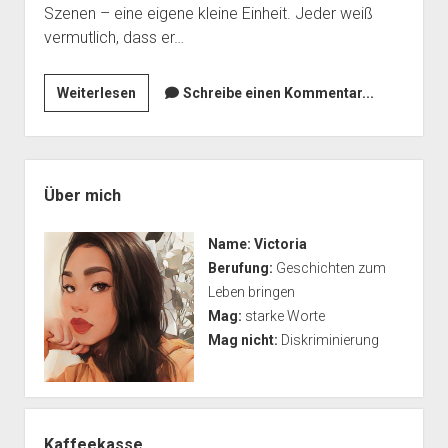
Szenen – eine eigene kleine Einheit. Jeder weiß
vermutlich, dass er…
Absätze
Weiterlesen
Schreibe einen Kommentar...
–
der
Rhythmus
Seitenleiste
deiner
Über mich
Geschichte
Name:
Victoria
Berufung:
Geschichten zum
Leben bringen
Mag:
starke Worte
Mag nicht:
Diskriminierung
Kaffeekasse