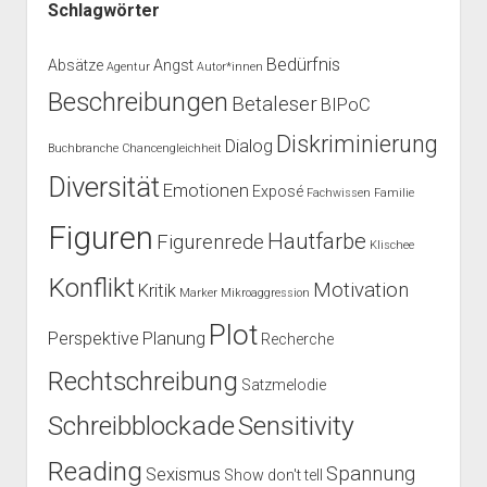
Schlagwörter
Bedürfnis
Absätze
Angst
Agentur
Autor*innen
Beschreibungen
Betaleser
BIPoC
Diskriminierung
Dialog
Buchbranche
Chancengleichheit
Diversität
Emotionen
Exposé
Fachwissen
Familie
Figuren
Hautfarbe
Figurenrede
Klischee
Konflikt
Motivation
Kritik
Marker
Mikroaggression
Plot
Perspektive
Planung
Recherche
Rechtschreibung
Satzmelodie
Schreibblockade
Sensitivity
Reading
Spannung
Sexismus
Show don't tell