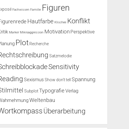
Figuren
Exposé
Fachwissen
Familie
Konflikt
Hautfarbe
Figurenrede
Klischee
Motivation
ritik
Perspektive
Marker
Mikroaggression
Plot
Planung
Recherche
Rechtschreibung
Satzmelodie
Schreibblockade
Sensitivity
Reading
Spannung
Sexismus
Show don't tell
Stilmittel
Typografie
Verlag
Subplot
Weltenbau
Wahrnehmung
Wortkompass
Überarbeitung