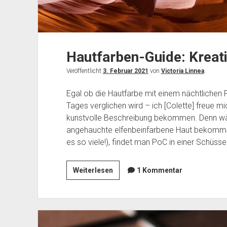
Hautfarben-Guide: Kreati
Veröffentlicht
3. Februar 2021
von
Victoria Linnea
.
Egal ob die Hautfarbe mit einem nächtlichen 
Tages verglichen wird – ich [Colette] freue 
kunstvolle Beschreibung bekommen. Denn wäh
angehauchte elfenbeinfarbene Haut bekomme
es so viele!), findet man PoC in einer Schüsse
Hautfarben-
Weiterlesen
1 Kommentar
Guide:
Kreative
Vergleiche