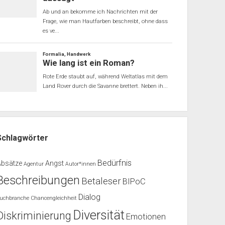
Schlagwörter
Bedürfnis
Absätze
Angst
Agentur
Autor*innen
Beschreibungen
Betaleser
BIPoC
Dialog
uchbranche
Chancengleichheit
Diversität
Diskriminierung
Emotionen