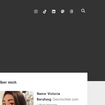
instagram
tiktok
linkedin
mastodon
enleiste
Über mich
Name:
Victoria
Berufung:
Geschichten zum