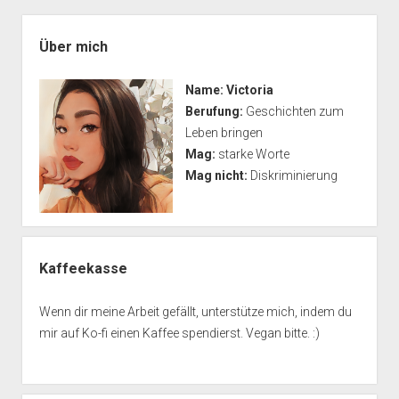
Zugehörigkeit
Seitenleiste
einer
Über mich
Figur
andeutet
Name:
Victoria
Berufung:
Geschichten zum
Leben bringen
Mag:
starke Worte
Mag nicht:
Diskriminierung
Kaffeekasse
Wenn dir meine Arbeit gefällt, unterstütze mich, indem du
mir auf Ko-fi einen Kaffee spendierst. Vegan bitte. :)