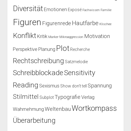
Diversität
Emotionen
Exposé
Fachwissen
Familie
Figuren
Hautfarbe
Figurenrede
Klischee
Konflikt
Motivation
Kritik
Marker
Mikroaggression
Plot
Perspektive
Planung
Recherche
Rechtschreibung
Satzmelodie
Schreibblockade
Sensitivity
Reading
Spannung
Sexismus
Show don't tell
Stilmittel
Typografie
Verlag
Subplot
Wortkompass
Weltenbau
Wahrnehmung
Überarbeitung