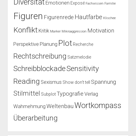
Diversität
Emotionen
Exposé
Fachwissen
Familie
Figuren
Hautfarbe
Figurenrede
Klischee
Konflikt
Motivation
Kritik
Marker
Mikroaggression
Plot
Perspektive
Planung
Recherche
Rechtschreibung
Satzmelodie
Schreibblockade
Sensitivity
Reading
Spannung
Sexismus
Show don't tell
Stilmittel
Typografie
Verlag
Subplot
Wortkompass
Weltenbau
Wahrnehmung
Überarbeitung