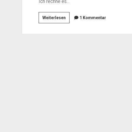
Ich rechne es…
Diversität
Weiterlesen
1 Kommentar
um
jeden
Preis?