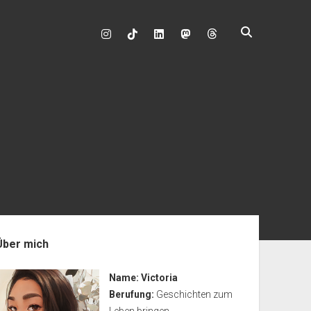
instagram
tiktok
linkedin
mastodon
enleiste
Über mich
Name:
Victoria
Berufung:
Geschichten zum