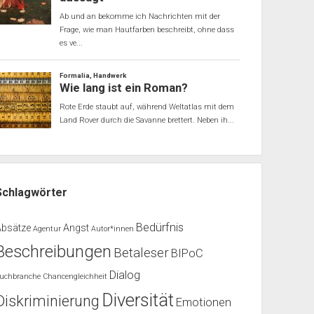
Schlagwörter
Bedürfnis
Absätze
Angst
Agentur
Autor*innen
Beschreibungen
Betaleser
BIPoC
Dialog
uchbranche
Chancengleichheit
Diversität
Diskriminierung
Emotionen