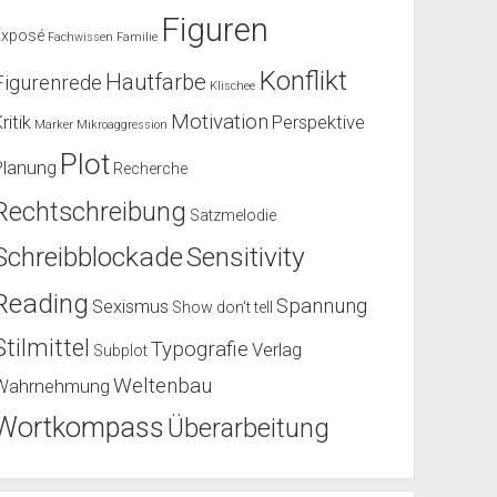
Figuren
Exposé
Fachwissen
Familie
Konflikt
Hautfarbe
Figurenrede
Klischee
Motivation
ritik
Perspektive
Marker
Mikroaggression
Plot
Planung
Recherche
Rechtschreibung
Satzmelodie
Schreibblockade
Sensitivity
Reading
Spannung
Sexismus
Show don't tell
Stilmittel
Typografie
Verlag
Subplot
Weltenbau
Wahrnehmung
Wortkompass
Überarbeitung