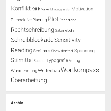
Konflikt
Motivation
Kritik
Marker
Mikroaggression
Plot
Perspektive
Planung
Recherche
Rechtschreibung
Satzmelodie
Schreibblockade
Sensitivity
Reading
Spannung
Sexismus
Show don't tell
Stilmittel
Typografie
Verlag
Subplot
Wortkompass
Weltenbau
Wahrnehmung
Überarbeitung
Archiv