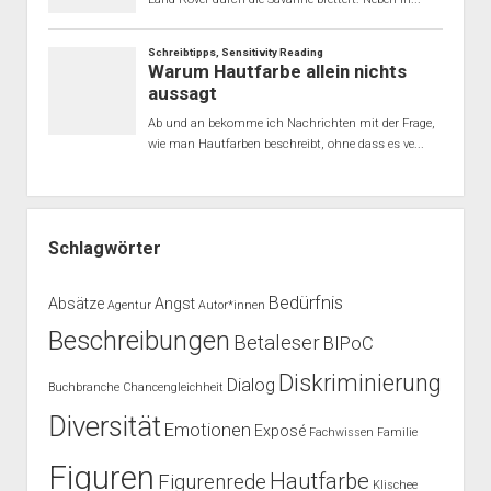
Schlagwörter
Bedürfnis
Absätze
Angst
Agentur
Autor*innen
Beschreibungen
Betaleser
BIPoC
Diskriminierung
Dialog
Buchbranche
Chancengleichheit
Diversität
Emotionen
Exposé
Fachwissen
Familie
Figuren
Hautfarbe
Figurenrede
Klischee