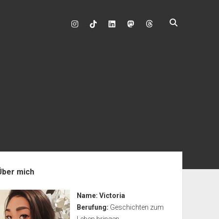
instagram
tiktok
linkedin
mastodon
enleiste
Über mich
Name:
Victoria
Berufung:
Geschichten zum