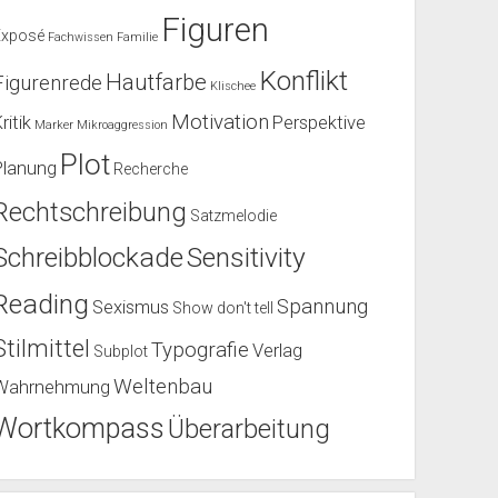
Figuren
Exposé
Fachwissen
Familie
Konflikt
Hautfarbe
Figurenrede
Klischee
Motivation
ritik
Perspektive
Marker
Mikroaggression
Plot
Planung
Recherche
Rechtschreibung
Satzmelodie
Schreibblockade
Sensitivity
Reading
Spannung
Sexismus
Show don't tell
Stilmittel
Typografie
Verlag
Subplot
Weltenbau
Wahrnehmung
Wortkompass
Überarbeitung