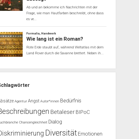
Schlagwörter
Bedürfnis
Absätze
Angst
Agentur
Autor*innen
Beschreibungen
Betaleser
BIPoC
Dialog
uchbranche
Chancengleichheit
Diversität
Diskriminierung
Emotionen