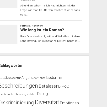
Schlagwörter
Bedürfnis
Absätze
Angst
Agentur
Autor*innen
Beschreibungen
Betaleser
BIPoC
Dialog
uchbranche
Chancengleichheit
Diversität
Diskriminierung
Emotionen