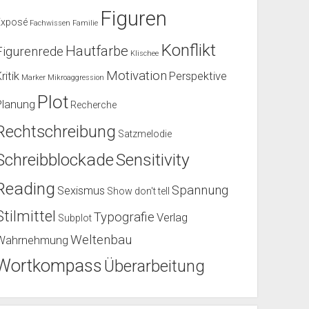
Figuren
Exposé
Fachwissen
Familie
Konflikt
Hautfarbe
Figurenrede
Klischee
Motivation
ritik
Perspektive
Marker
Mikroaggression
Plot
Planung
Recherche
Rechtschreibung
Satzmelodie
Schreibblockade
Sensitivity
Reading
Spannung
Sexismus
Show don't tell
Stilmittel
Typografie
Verlag
Subplot
Weltenbau
Wahrnehmung
Wortkompass
Überarbeitung