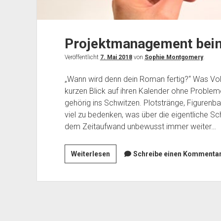
Projektmanagement beim 
Veröffentlicht
7. Mai 2018
von
Sophie Montgomery
.
„Wann wird denn dein Roman fertig?“ Was Voll
kurzen Blick auf ihren Kalender ohne Problem
gehörig ins Schwitzen. Plotstränge, Figurenb
viel zu bedenken, was über die eigentliche S
dem Zeitaufwand unbewusst immer weiter…
Projektmanagement
Weiterlesen
Schreibe einen Kommentar.
beim
Schreiben
–
Teil
I