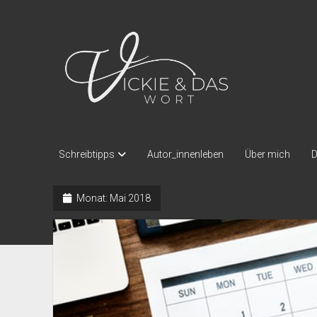
Vickie
und
das
Wort
Schreibtipps
Autor_innenleben
Über mich
D
Monat:
Mai 2018