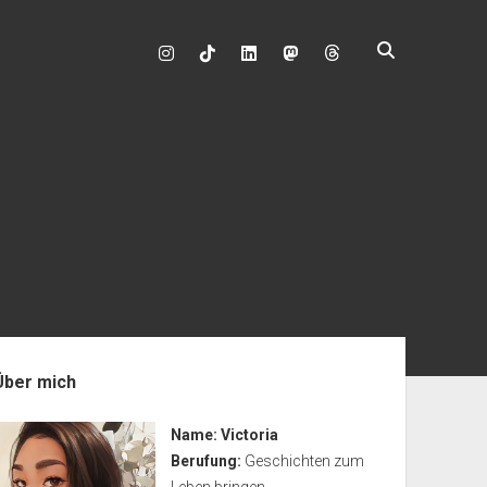
instagram
tiktok
linkedin
mastodon
enleiste
Über mich
Name:
Victoria
Berufung:
Geschichten zum