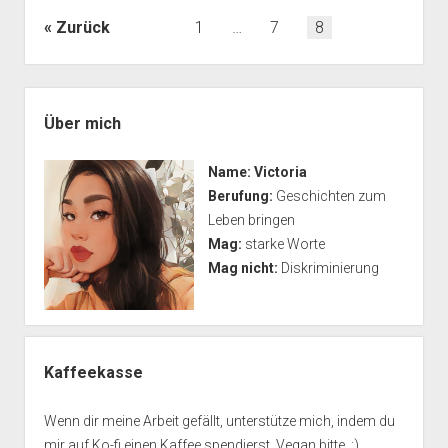
Spiegel
Seitennummerierung
Zurück
1
…
7
8
und
der
sehe
Beiträge
saphirblaue
Seitenleiste
Augen
Über mich
mit
lebhaften
Name:
Victoria
feuerwerkähnlichen
Berufung:
Geschichten zum
Sprenkeln
Leben bringen
Mag:
starke Worte
Mag nicht:
Diskriminierung
Kaffeekasse
Wenn dir meine Arbeit gefällt, unterstütze mich, indem du
mir auf Ko-fi einen Kaffee spendierst. Vegan bitte. :)