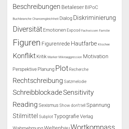
Beschreibungen
Betaleser
BIPoC
Diskriminierung
Dialog
Buchbranche
Chancengleichheit
Diversität
Emotionen
Exposé
Fachwissen
Familie
Figuren
Hautfarbe
Figurenrede
Klischee
Konflikt
Motivation
Kritik
Marker
Mikroaggression
Plot
Perspektive
Planung
Recherche
Rechtschreibung
Satzmelodie
Schreibblockade
Sensitivity
Reading
Spannung
Sexismus
Show don't tell
Stilmittel
Typografie
Verlag
Subplot
Wortkompass
Weltenbau
Wahrnehmung