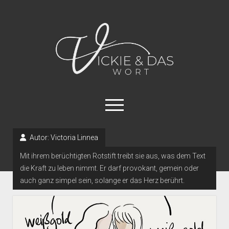
Vickie
und
das
Wort
open
menu
instagram
tiktok
linkedin
mastodon
Autor:
Victoria Linnea
Mit ihrem berüchtigten Rotstift treibt sie aus, was dem Text
open
Schreibtipps
dropdown
die Kraft zu leben nimmt. Er darf provokant, gemein oder
Autor_innenleben
Handwerk
menu
auch ganz simpel sein, solange er das Herz berührt.
Über mich
Formalia
Datenschutzerklärung
Schreibimpulse