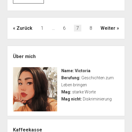
Seitennummerierung
Zurück
1
…
6
7
8
Weiter
der
Beiträge
Seitenleiste
Über mich
Name:
Victoria
Berufung:
Geschichten zum
Leben bringen
Mag:
starke Worte
Mag nicht:
Diskriminierung
Kaffeekasse