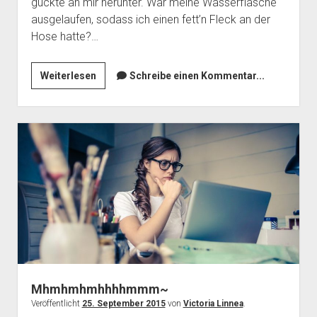
guckte an mir herunter. War meine Wasserflasche
ausgelaufen, sodass ich einen fett’n Fleck an der
Hose hatte?…
Vickie
Weiterlesen
Schreibe einen Kommentar...
auf
Fleischbeschau
Mhmhmhmhhhhmmm~
Veröffentlicht
25. September 2015
von
Victoria Linnea
.