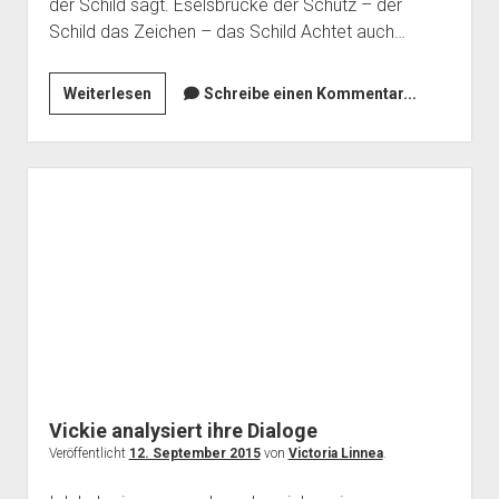
der Schild sagt. Eselsbrücke der Schutz – der
Schild das Zeichen – das Schild Achtet auch…
Von
Weiterlesen
Schreibe einen Kommentar...
Schilden
und
Schildern
Vickie analysiert ihre Dialoge
Veröffentlicht
12. September 2015
von
Victoria Linnea
.