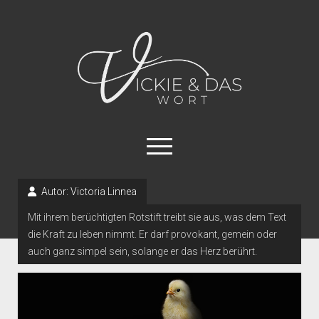
Vickie
und
das
Wort
open
menu
instagram
tiktok
linkedin
mastodon
Autor:
Victoria Linnea
Mit ihrem berüchtigten Rotstift treibt sie aus, was dem Text
open
Schreibtipps
dropdown
die Kraft zu leben nimmt. Er darf provokant, gemein oder
Autor_innenleben
Handwerk
menu
auch ganz simpel sein, solange er das Herz berührt.
Über mich
Formalia
Datenschutzerklärung
Schreibimpulse