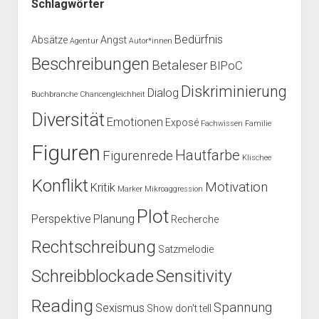
Schlagwörter
Bedürfnis
Absätze
Angst
Agentur
Autor*innen
Beschreibungen
Betaleser
BIPoC
Diskriminierung
Dialog
Buchbranche
Chancengleichheit
Diversität
Emotionen
Exposé
Fachwissen
Familie
Figuren
Hautfarbe
Figurenrede
Klischee
Konflikt
Motivation
Kritik
Marker
Mikroaggression
Plot
Perspektive
Planung
Recherche
Rechtschreibung
Satzmelodie
Schreibblockade
Sensitivity
Reading
Spannung
Sexismus
Show don't tell