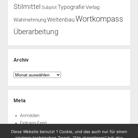
Stilmittel
Typografie
Verlag
Subplot
Wortkompass
Weltenbau
Wahrnehmung
Überarbeitung
Archiv
Archiv
Meta
Anmelden
Eintrags-Feed
Kommentar-Feed
Diese Website benutzt 1 Cookie, und das auch nur für einen
einzigen technischen Zweck. "Alle akzeptieren" hat also
WordPress.org