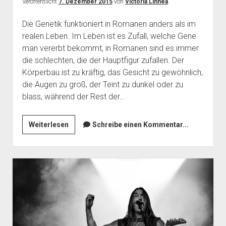
Veröffentlicht
7. Dezember 2015
von
Victoria Linnea
.
Die Genetik funktioniert in Romanen anders als im
realen Leben. Im Leben ist es Zufall, welche Gene
man vererbt bekommt, in Romanen sind es immer
die schlechten, die der Hauptfigur zufallen. Der
Körperbau ist zu kräftig, das Gesicht zu gewöhnlich,
die Augen zu groß, der Teint zu dunkel oder zu
blass, während der Rest der…
Die
Weiterlesen
Schreibe einen Kommentar...
guten
und
die
schlechten
Gene