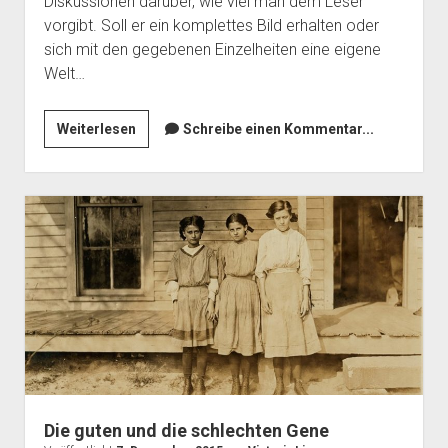
Diskussionen darüber, wie viel man dem Leser
vorgibt. Soll er ein komplettes Bild erhalten oder
sich mit den gegebenen Einzelheiten eine eigene
Welt…
Ich
Weiterlesen
Schreibe einen Kommentar...
sehe
was,
was
du
nicht
siehst
…
Die guten und die schlechten Gene