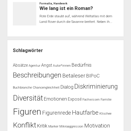
Schlagwörter
Bedürfnis
Absätze
Angst
Agentur
Autor*innen
Beschreibungen
Betaleser
BIPoC
Diskriminierung
Dialog
Buchbranche
Chancengleichheit
Diversität
Emotionen
Exposé
Fachwissen
Familie
Figuren
Hautfarbe
Figurenrede
Klischee
Konflikt
Motivation
Kritik
Marker
Mikroaggression