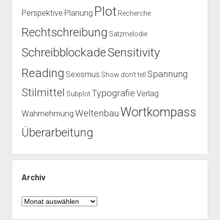
Plot
Perspektive
Planung
Recherche
Rechtschreibung
Satzmelodie
Schreibblockade
Sensitivity
Reading
Spannung
Sexismus
Show don't tell
Stilmittel
Typografie
Verlag
Subplot
Wortkompass
Weltenbau
Wahrnehmung
Überarbeitung
Archiv
Archiv