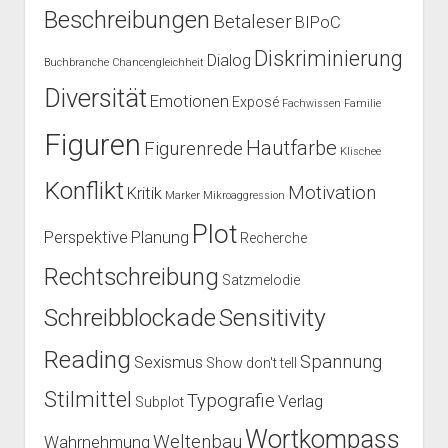
Beschreibungen
Betaleser
BIPoC
Diskriminierung
Dialog
Buchbranche
Chancengleichheit
Diversität
Emotionen
Exposé
Fachwissen
Familie
Figuren
Hautfarbe
Figurenrede
Klischee
Konflikt
Motivation
Kritik
Marker
Mikroaggression
Plot
Perspektive
Planung
Recherche
Rechtschreibung
Satzmelodie
Schreibblockade
Sensitivity
Reading
Spannung
Sexismus
Show don't tell
Stilmittel
Typografie
Verlag
Subplot
Wortkompass
Weltenbau
Wahrnehmung