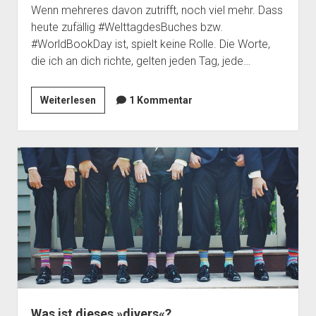
Wenn mehreres davon zutrifft, noch viel mehr. Dass
heute zufällig #WelttagdesBuches bzw.
#WorldBookDay ist, spielt keine Rolle. Die Worte,
die ich an dich richte, gelten jeden Tag, jede…
Aufruf
Weiterlesen
1 Kommentar
an
alle
Buchmenschen
Was ist dieses »divers«?