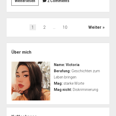
Die
Weiterlesen
2 Comments
Pflicht
um
Weihnachten
Seitennummerierung
1
2
…
10
Weiter
der
Beiträge
Seitenleiste
Über mich
Name:
Victoria
Berufung:
Geschichten zum
Leben bringen
Mag:
starke Worte
Mag nicht:
Diskriminierung