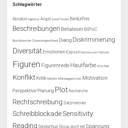
Schlagwörter
Bedürfnis
Absätze
Angst
Agentur
Autor*innen
Beschreibungen
Betaleser
BIPoC
Diskriminierung
Dialog
Buchbranche
Chancengleichheit
Diversität
Emotionen
Exposé
Fachwissen
Familie
Figuren
Hautfarbe
Figurenrede
Klischee
Konflikt
Motivation
Kritik
Marker
Mikroaggression
Plot
Perspektive
Planung
Recherche
Rechtschreibung
Satzmelodie
Schreibblockade
Sensitivity
Reading
Spannung
Sexismus
Show don't tell