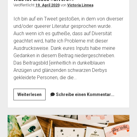
Veröffentlicht
19. April 2020
von
Victoria Linnea
.
Ich bin auf ein Tweet gestoßen, in dem von diverser
und/oder queerer Literatur gesprochen wurde.
Auch wenn ich es gutheiße, dass auf Diversität
geachtet wird, hatte ich Probleme mit dieser
Ausdrucksweise. Dank eures Inputs habe meine
Gedanken in diesem Beitrag niedergeschrieben.
Das Beitragsbild [einheitlich in dunkelblauen
Anzügen und glänzenden schwarzen Derbys
gekleidete Personen, die die…
Was
Weiterlesen
Schreibe einen Kommentar...
ist
dieses
»divers«?